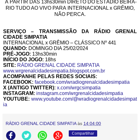
Á PARTIR DAS 1
3hs30min DIRETO DO
ESTÁDIO BEIRA-
RIO TUDO AO VIVO PARA
INTERNACIONAL x GRÊMIO,
NÃO PERCA
.
SERVIÇO – TRANSMISSÃO DA RÁDIO GRENAL
CIDADE SIMPATIA
INTERNACIONAL x GRÊMIO – C
LÁSSICO Nº
441
QUANDO:
DOMINGO D
IA 25/02/2024
PRÉ-JOGO:
13hs30min
I
NÍCIO DO JOGO:
18hs
SITE:
RÁDIO GRENAL CIDADE SIMPATIA
www.wrgrenalcidadesimpatia.blogspot.com.br
ACOMPANHE PELAS REDES SOCIAIS:
FACEBOOK:
facebook.com/wradiogrenalcidadesimpatia
X (ANTIGO TWITTER):
x.com/wrgcsimpatia
INSTAGRAM:
instagram.com/wrgrenalcidadesimpatia
YOUTUBE
:
www.youtube.com/@wradiogrenalcidadesimpat
ia
RÁDIO GRENAL CIDADE SIMPATIA
às
14:04:00
Compartilhar